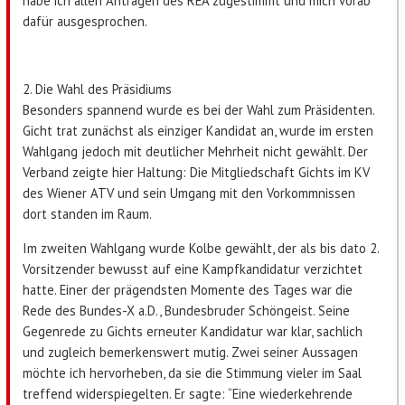
habe ich allen Anträgen des REA zugestimmt und mich vorab
dafür ausgesprochen.
2. Die Wahl des Präsidiums
Besonders spannend wurde es bei der Wahl zum Präsidenten.
Gicht trat zunächst als einziger Kandidat an, wurde im ersten
Wahlgang jedoch mit deutlicher Mehrheit nicht gewählt. Der
Verband zeigte hier Haltung: Die Mitgliedschaft Gichts im KV
des Wiener ATV und sein Umgang mit den Vorkommnissen
dort standen im Raum.
Im zweiten Wahlgang wurde Kolbe gewählt, der als bis dato 2.
Vorsitzender bewusst auf eine Kampfkandidatur verzichtet
hatte. Einer der prägendsten Momente des Tages war die
Rede des Bundes-X a.D., Bundesbruder Schöngeist. Seine
Gegenrede zu Gichts erneuter Kandidatur war klar, sachlich
und zugleich bemerkenswert mutig. Zwei seiner Aussagen
möchte ich hervorheben, da sie die Stimmung vieler im Saal
treffend widerspiegelten. Er sagte: “Eine wiederkehrende