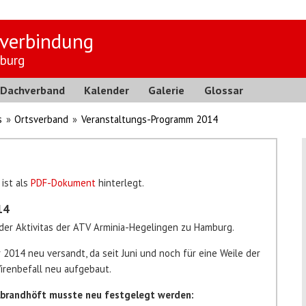
verbindung
burg
Dachverband
Kalender
Galerie
Glossar
s
»
Ortsverband
»
Veranstaltungs-Programm 2014
ist als
PDF-Dokument
hinterlegt.
14
er Aktivitas der ATV Arminia-Hegelingen zu Hamburg.
 2014 neu versandt, da seit Juni und noch für eine Weile der
Virenbefall neu aufgebaut.
hlbrandhöft musste neu festgelegt werden: